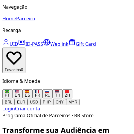
Navegação
Home
Parceiro
Recarga
UID
ID-PASS
Weblink
Gift Card
Favoritos
0
Idioma & Moeda
PT
EN
ES
FR
RU
TH
ZH
BRL
EUR
USD
PHP
CNY
MYR
Login
Criar conta
Programa Oficial de Parceiros · RR Store
Transforme sua Audiência em