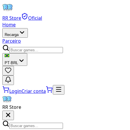
RR Store
Oficial
Home
Recarga
Parceiro
PT
·
BRL
Login
Criar conta
RR Store