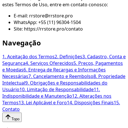
estes Termos de Uso, entre em contato conosco:
E-mail: rrstore@rrstore.pro
WhatsApp: +55 (11) 96304-1504
Site: https://rrstore.pro/contato
Navegação
1. Aceitação dos Termos
2. Definições
3. Cadastro, Conta e
Segurança
4. Serviços Oferecidos
5. Preços, Pagamentos
e Moedas
6. Entrega de Recargas e Informações
Necessárias
7. Cancelamento e Reembolso
8. Propriedade
Intelectual
9. Obrigações e Responsabilidades do
Usuário
10. Limitação de Responsabilidade
11.
Indisponibilidade e Manutenção
12. Alterações nos
Termos
13. Lei Aplicável e Foro
14. Disposições Finais
15.
Contato
Topo