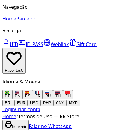
Navegação
Home
Parceiro
Recarga
UID
ID-PASS
Weblink
Gift Card
Favoritos
0
Idioma & Moeda
PT
EN
ES
FR
RU
TH
ZH
BRL
EUR
USD
PHP
CNY
MYR
Login
Criar conta
Home
/
Termos de Uso — RR Store
Falar no WhatsApp
Imprimir