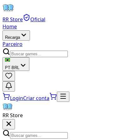
RR Store
Oficial
Home
Recarga
Parceiro
PT
·
BRL
Login
Criar conta
RR Store